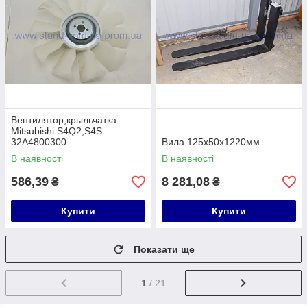
Вентилятор,крыльчатка
Mitsubishi S4Q2,S4S
32A4800300
Вила 125х50х1220мм
В наявності
В наявності
586,39
8 281,08
₴
₴
Купити
Купити
Показати ще
1
/ 21