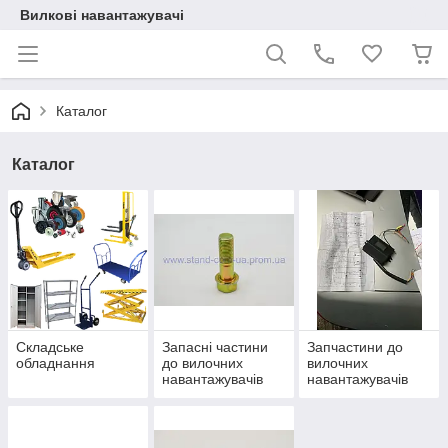
Вилкові навантажувачі
Каталог
Каталог
Складське
Запасні частини
Запчастини до
обладнання
до вилочних
вилочних
навантажувачів
навантажувачів
Балканкар
(Balkancar)