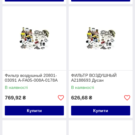
Фильтр воздушный 20801-
ФИЛЬТР ВОЗДУШНЫЙ
03091 A-FA05-008A-0178A
A2188693 Дусан
В наявності
В наявності
769,92
626,68
₴
₴
Купити
Купити