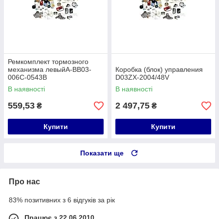
Ремкомплект тормозного
механизма левыйA-BB03-
Коробка (блок) управления
006C-0543B
D03ZX-2004/48V
В наявності
В наявності
559,53
2 497,75
₴
₴
Купити
Купити
Показати ще
Про нас
83% позитивних з 6 відгуків за рік
Працює з 22.06.2010