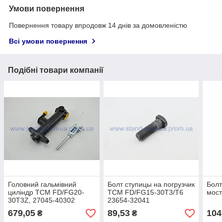
Умови повернення
Повернення товару впродовж 14 днів за домовленістю
Всі умови повернення
Подібні товари компанії
Головний гальмівний
Болт ступицы на погрузчик
Болт
циліндр TCM FD/FG20-
TCM FD/FG15-30T3/T6
мост
30T3Z, 27045-40302
23654-32041
679,05
89,53
104
₴
₴