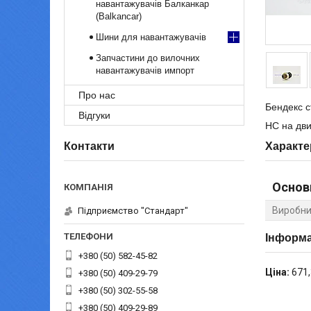
навантажувачів Балканкар
(Balkancar)
Шини для навантажувачів
Запчастини до вилочних
навантажувачів импорт
Про нас
Бендекс 
Відгуки
HC на дви
Контакти
Характе
Основ
Виробни
Підприємство "Стандарт"
Інформа
+380 (50) 582-45-82
Ціна:
671,
+380 (50) 409-29-79
+380 (50) 302-55-58
+380 (50) 409-29-89