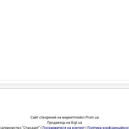
Сайт створений на маркетплейсі
Prom.ua
Продавець на Bigl.ua
Підприємство "Стандарт" |
Поскаржитися на контент
|
Політика конфіденційнос