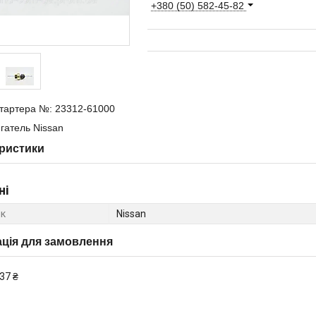
+380 (50) 582-45-82
стартера №: 23312-61000
гатель Nissan
ристики
ні
к
Nissan
ція для замовлення
37 ₴