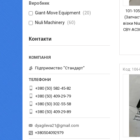
Виробник
101-105
Giant-Move Equipment
20
(Запчас
Niuli Machinery
60
візки Ni
CBY-AC30
Контакти
Підприємство "Стандарт"
106
+380 (50) 582-45-82
+380 (50) 409-29-79
+380 (50) 302-55-58
+380 (50) 409-29-89
dyagileva21@gmail.com
+380504092979