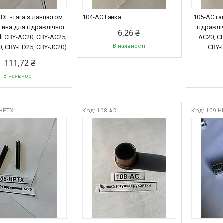
 DF -тяга з ланцюгом
104-АС Гайка
105-AC га
тина для гідравлічної
гідравліч
6,26 ₴
uli CBY-AC20, CBY-AC25,
AC20, C
В наявності
, CBY-FD25, CBY-JC20)
CBY-
111,72 ₴
В наявності
-HPTX
108-AC
109-H