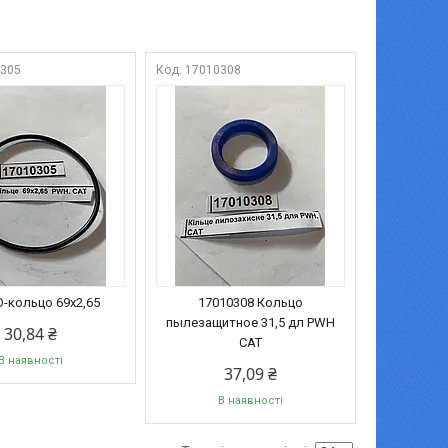
0305
17010308
О-кольцо 69х2,65
17010308 Кольцо
пылезащитное 31,5 дл PWH
30,84 ₴
CAT
В наявності
37,09 ₴
В наявності