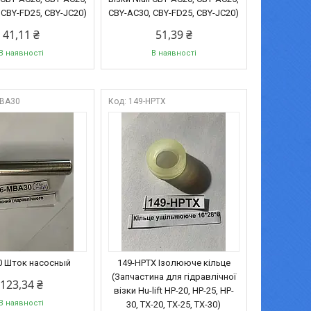
 CBY-FD25, CBY-JC20)
CBY-AC30, CBY-FD25, CBY-JC20)
41,11 ₴
51,39 ₴
В наявності
В наявності
MBA30
149-HPTX
0 Шток насосный
149-HPTX Ізолююче кільце
(Запчастина для гідравлічної
123,34 ₴
візки Hu-lift HP-20, HP-25, HP-
В наявності
30, TX-20, TX-25, TX-30)