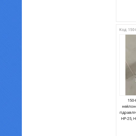
150
150-
нейлон
гідравліч
HP-25, H