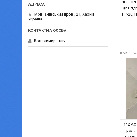
106-HPT
для гідр
HP-20, H
Мовчанівський пров., 21, Харків,
Україна
Володимир Ілліч
112
112 АС
ролик
гідравл