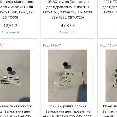
X Штифт (Запчастина
108-AC втулка (Запчастина
109-HPT
авлічної візки Hu-lift
для гідравлічної візки Niuli
для гідра
P-25, HP-30, TX-20, TX-
CBY-AC20, CBY-AC25, CBY-AC30,
HP-20, HP-
25, TX-30)
CBY-FD25, CBY-JC20)
12,51 ₴
47,37 ₴
В наявності
В наявності
-AC
112-JC
115-A
 - важіль натискного
112- JC-кришка ролика
115-AC п
а (Запчастина для
(Запчастина для гідравлічної
(Запчасти
ічної візки Niuli CBY-
візки Niuli CBY-AC20, CBY-AC25,
візки Niul