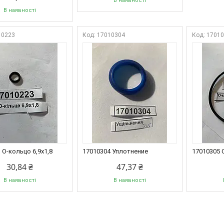
В наявності
В наявності
10223
17010304
1701
 О-кольцо 6,9х1,8
17010304 Уплотнение
17010305 
30,84 ₴
47,37 ₴
В наявності
В наявності