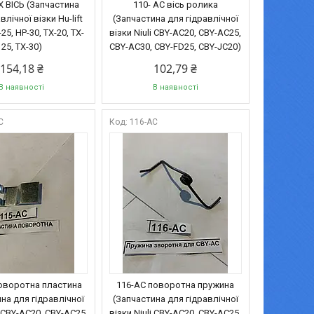
X ВІСЬ (Запчастина
110- АС вісь ролика
влічної візки Hu-lift
(Запчастина для гідравлічної
25, HP-30, TX-20, TX-
візки Niuli CBY-AC20, CBY-AC25,
25, TX-30)
CBY-AC30, CBY-FD25, CBY-JC20)
154,18 ₴
102,79 ₴
В наявності
В наявності
C
116-AC
оворотна пластина
116-AC поворотна пружина
на для гідравлічної
(Запчастина для гідравлічної
i CBY-AC20, CBY-AC25,
візки Niuli CBY-AC20, CBY-AC25,