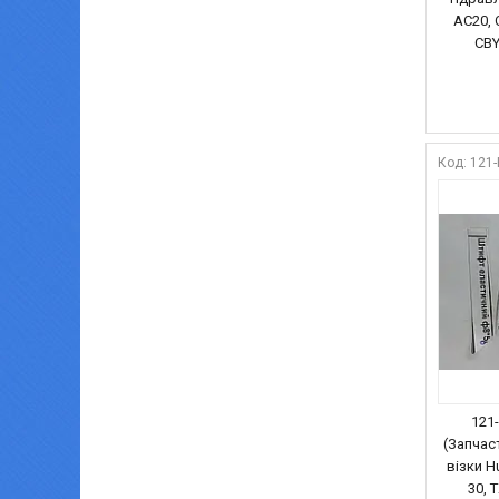
AC20, 
CBY
121
121
(Запчас
візки Hu
30, T