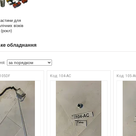
астини для
лічних візків
(рокл)
ке обладнання
-105DF
104-АС
105-A