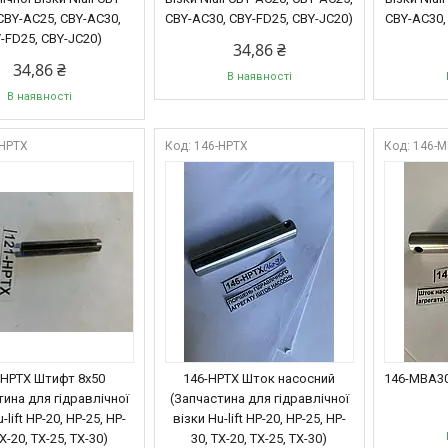
CBY-AC25, CBY-AC30,
CBY-AC30, CBY-FD25, CBY-JC20)
CBY-AC30,
-FD25, CBY-JC20)
34,86 ₴
34,86 ₴
В наявності
В наявності
-HPTX
146-HPTX
146-
-HPTX Штифт 8x50
146-HPTX Шток насосний
146-MBA3
тина для гідравлічної
(Запчастина для гідравлічної
-lift HP-20, HP-25, HP-
візки Hu-lift HP-20, HP-25, HP-
X-20, TX-25, TX-30)
30, TX-20, TX-25, TX-30)