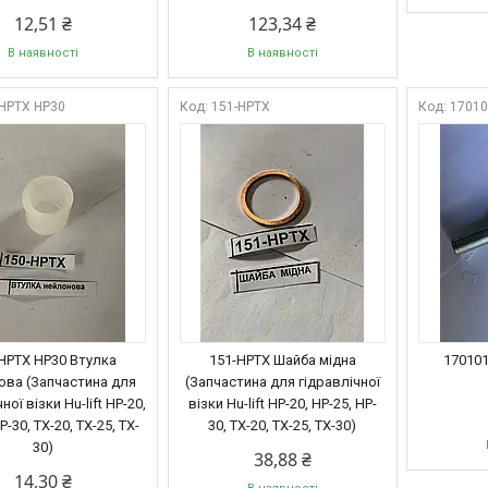
12,51 ₴
123,34 ₴
В наявності
В наявності
-HPTX HP30
151-HPTX
1701
HPTX HP30 Втулка
151-HPTX Шайба мідна
170101
ова (Запчастина для
(Запчастина для гідравлічної
ної візки Hu-lift HP-20,
візки Hu-lift HP-20, HP-25, HP-
P-30, TX-20, TX-25, TX-
30, TX-20, TX-25, TX-30)
30)
38,88 ₴
14,30 ₴