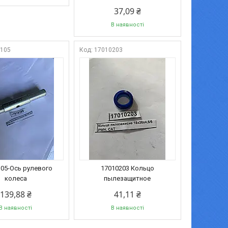
37,09 ₴
В наявності
0105
17010203
05-Ось рулевого
17010203 Кольцо
колеса
пылезащитное
139,88 ₴
41,11 ₴
В наявності
В наявності