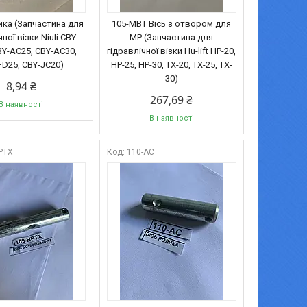
йка (Запчастина для
105-MBT Вісь з отвором для
ної візки Niuli CBY-
МР (Запчастина для
BY-AC25, CBY-AC30,
гідравлічної візки Hu-lift HP-20,
FD25, CBY-JC20)
HP-25, HP-30, TX-20, TX-25, TX-
30)
8,94 ₴
267,69 ₴
В наявності
В наявності
PTX
110-AC