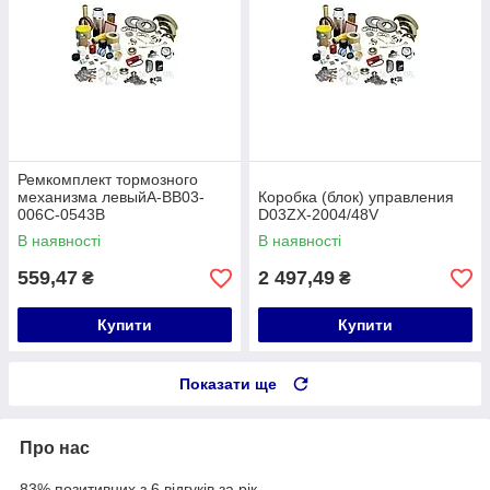
Ремкомплект тормозного
механизма левыйA-BB03-
Коробка (блок) управления
006C-0543B
D03ZX-2004/48V
В наявності
В наявності
559,47
2 497,49
₴
₴
Купити
Купити
Показати ще
Про нас
83% позитивних з 6 відгуків за рік