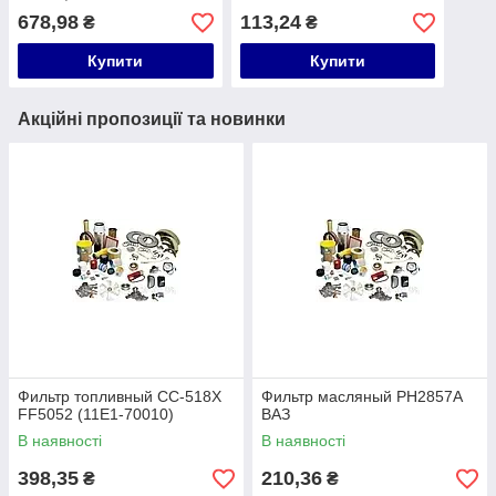
678,98
113,24
₴
₴
Купити
Купити
Акційні пропозиції та новинки
Фильтр топливный CC-518X
Фильтр масляный PH2857A
FF5052 (11E1-70010)
ВАЗ
В наявності
В наявності
398,35
210,36
₴
₴