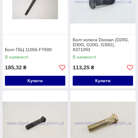
Болт колеса Doosan (D20G,
D30G, G20G, G30G),
Болт ГБЦ 11056-FY500
A371093
В наявності
В наявності
185,32
113,25
₴
₴
Купити
Купити