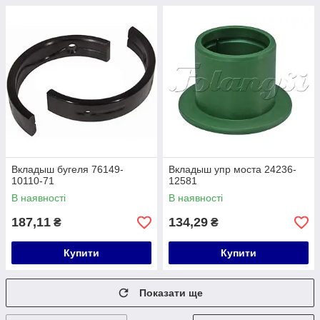
Вкладыш бугеля 76149-
Вкладыш упр моста 24236-
10110-71
12581
В наявності
В наявності
187,11
134,29
₴
₴
Купити
Купити
Показати ще