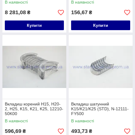
В наявності
В наявності
8 281,08
156,67
₴
₴
Купити
Купити
Вкладиш корений H15, H20-
Вкладиш шатунний
2, H25, K15, K21, K25, 12210-
K15/K21/K25 (STD), N-12111-
50K00
FY500
В наявності
В наявності
596,69
493,73
₴
₴