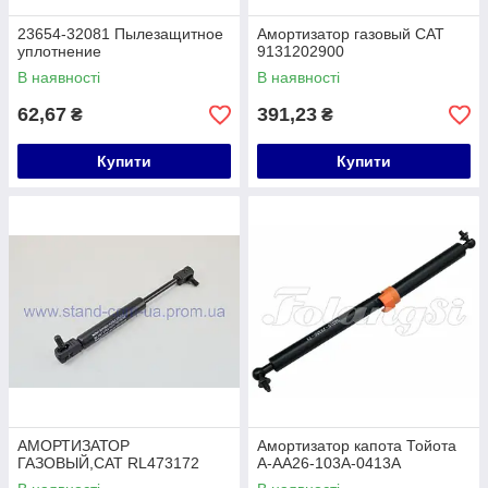
23654-32081 Пылезащитное
Амортизатор газовый CAT
уплотнение
9131202900
В наявності
В наявності
62,67
391,23
₴
₴
Купити
Купити
АМОРТИЗАТОР
Амортизатор капота Тойота
ГАЗОВЫЙ,CAT RL473172
A-AA26-103A-0413A