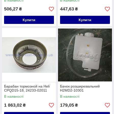
В наявності
В наявності
506,27
447,63
₴
₴
Купити
Купити
Барабан тормозной на Heli
Бачок розширювальний
CPQD15-18, 24233-02011
H2MD2-10301
В наявності
В наявності
1 863,02
179,05
₴
₴