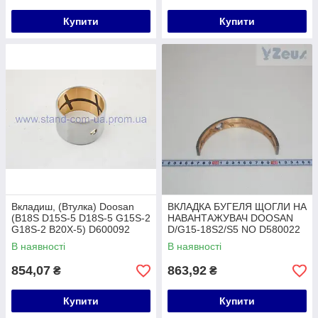
Купити
Купити
Вкладиш, (Втулка) Doosan
ВКЛАДКА БУГЕЛЯ ЩОГЛИ НА
(B18S D15S-5 D18S-5 G15S-2
НАВАНТАЖУВАЧ DOOSAN
G18S-2 B20X-5) D600092
D/G15-18S2/S5 NO D580022
В наявності
В наявності
854,07
863,92
₴
₴
Купити
Купити