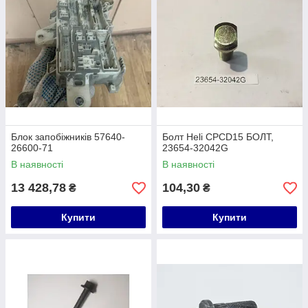
Блок запобіжників 57640-
Болт Heli CPCD15 БОЛТ,
26600-71
23654-32042G
В наявності
В наявності
13 428,78
104,30
₴
₴
Купити
Купити