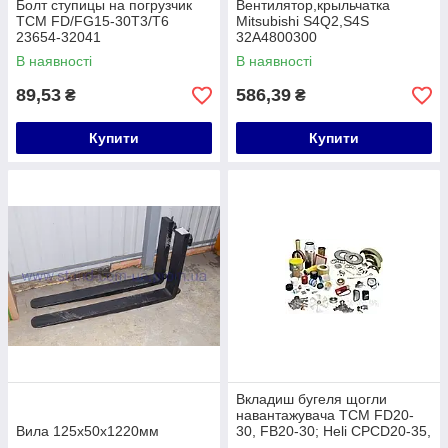
Болт ступицы на погрузчик
Вентилятор,крыльчатка
TCM FD/FG15-30T3/T6
Mitsubishi S4Q2,S4S
23654-32041
32A4800300
В наявності
В наявності
89,53
586,39
₴
₴
Купити
Купити
Вкладиш бугеля щогли
навантажувача TCM FD20-
Вила 125х50х1220мм
30, FB20-30; Heli CPCD20-35,
CPD20-30 D20B8-020013