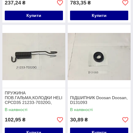
237,24
783,35
₴
₴
Купити
Купити
ПРУЖИНА
ПОВ.ГАЛЬМА,КОЛОДКИ HELI
ПІДШИПНИК Doosan Doosan,
CPCD35 21233-70320G,
D131093
21233-70320G
В наявності
В наявності
102,95
30,89
₴
₴
Купити
Купити