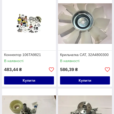
Коннектор 106TA9821
Крильчатка CAT, 32A4800300
В наявності
В наявності
483,44
586,39
₴
₴
Купити
Купити