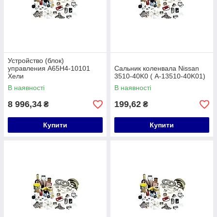
Устройство (блок)
управления A65H4-10101
Сальник коленвала Nissan
Хели
3510-40K0 ( A-13510-40K01)
В наявності
В наявності
8 996,34
199,62
₴
₴
Купити
Купити