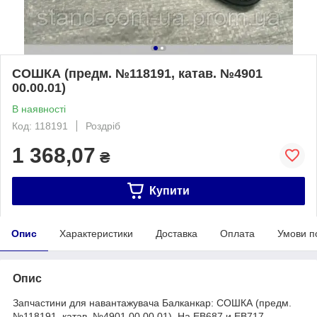
СОШКА (предм. №118191, катав. №4901
00.00.01)
В наявності
Код: 118191
Роздріб
1 368,07
₴
Купити
Опис
Характеристики
Доставка
Оплата
Умови п
Опис
Запчастини для навантажувача Балканкар: СОШКА (предм.
№118191, катав. №4901 00.00.01) На ЕВ687 и ЕВ717