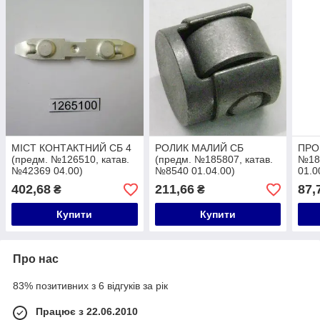
МІСТ КОНТАКТНИЙ СБ 4
РОЛИК МАЛИЙ СБ
ПРО
(предм. №126510, катав.
(предм. №185807, катав.
№185
№42369 04.00)
№8540 01.04.00)
01.0
402,68
211,66
87,
₴
₴
Купити
Купити
Про нас
83% позитивних з 6 відгуків за рік
Працює з 22.06.2010