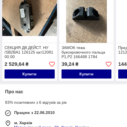
СЕКЦИЯ ДВ.ДЕЙСТ. НУ
ЗАМОК тяжа
Пре
/SB2BA1 126125 кат12081
буксировочного пальца
1212
00.00
Р1,Р2 166488 1784
00.00.15
2 529,64
39,24
144
₴
₴
Купити
Купити
Про нас
83% позитивних з 6 відгуків за рік
Працює з 22.06.2010
м. Харків