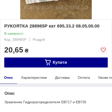
РУКОЯТКА 288965Р кат 695.33.2 08.05.00.00
В наявності
Код: 288965Р
Роздріб
20,65
₴
Купити
Опис
Характеристики
Доставка
Оплата
Умови п
Опис
Уравление Гидрораспределителя ЕВ717 и ЕВ735