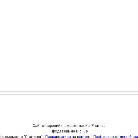
Сайт створений на маркетплейсі
Prom.ua
Продавець на Bigl.ua
Підприємство "Стандарт" |
Поскаржитися на контент
|
Політика конфіденційнос