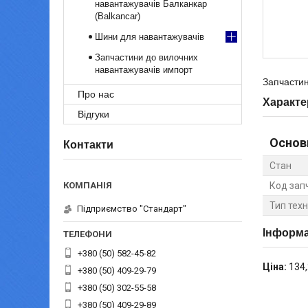
навантажувачів Балканкар
(Balkancar)
Шини для навантажувачів
Запчастини до вилочних
навантажувачів импорт
Запчастин
Про нас
Характе
Відгуки
Основ
Контакти
Стан
Код зап
Тип техн
Підприємство "Стандарт"
Інформа
+380 (50) 582-45-82
Ціна:
134,
+380 (50) 409-29-79
+380 (50) 302-55-58
+380 (50) 409-29-89