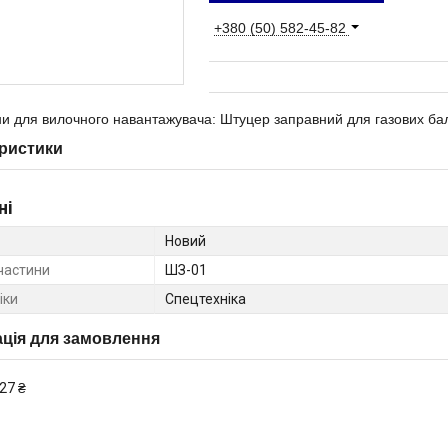
+380 (50) 582-45-82
и для вилочного навантажувача: Штуцер заправний для газових ба
ристики
ні
Новий
частини
ШЗ-01
іки
Спецтехніка
ція для замовлення
27 ₴