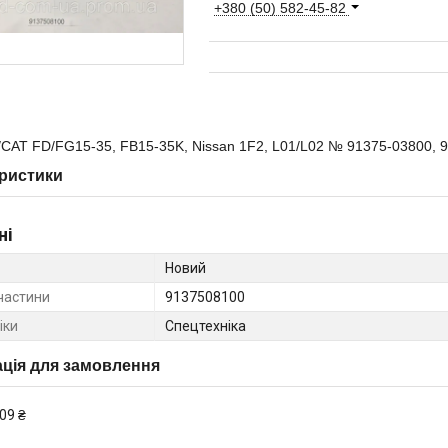
+380 (50) 582-45-82
i/CAT FD/FG15-35, FB15-35K, Nissan 1F2, L01/L02 № 91375-03800, 
ристики
ні
Новий
частини
9137508100
іки
Спецтехніка
ція для замовлення
09 ₴