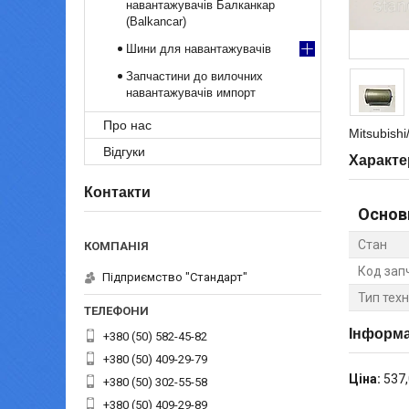
навантажувачів Балканкар
(Balkancar)
Шини для навантажувачів
Запчастини до вилочних
навантажувачів импорт
Про нас
Mitsubish
Відгуки
Характе
Контакти
Основ
Стан
Код зап
Підприємство "Стандарт"
Тип техн
Інформа
+380 (50) 582-45-82
+380 (50) 409-29-79
Ціна:
537,
+380 (50) 302-55-58
+380 (50) 409-29-89