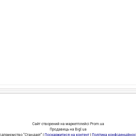
Сайт створений на маркетплейсі
Prom.ua
Продавець на Bigl.ua
Підприємство "Стандарт" |
Поскаржитися на контент
|
Політика конфіденційнос