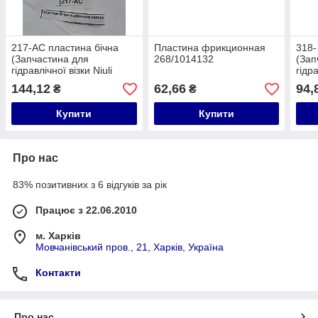
217-AC пластина бічна
Пластина фрикционная
318-
(Запчастина для
268/1014132
(Зап
гідравлічної візки Niuli
гідра
CBY-AC20, CBY-AC25,
CBY-
144,12
62,66
94,
₴
₴
CBY-AC30, CBY-FD25,
CBY-
CBY-JC20)
CBY
Купити
Купити
Про нас
83% позитивних з 6 відгуків за рік
Працює з 22.06.2010
м. Харків
Мовчанівський пров., 21, Харків, Україна
Контакти
Про нас