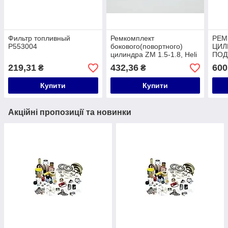
Фильтр топливный
Ремкомплект
РЕМ
P553004
бокового(повортного)
ЦИЛ
цилиндра ZM 1.5-1.8, Heli
ПОД
HRD16L0501kit
4033
219,31
432,36
600
₴
₴
Купити
Купити
Акційні пропозиції та новинки