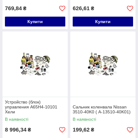
769,84
626,61
₴
₴
Купити
Купити
Устройство (блок)
управления A65H4-10101
Сальник коленвала Nissan
Хели
3510-40K0 ( A-13510-40K01)
В наявності
В наявності
8 996,34
199,62
₴
₴