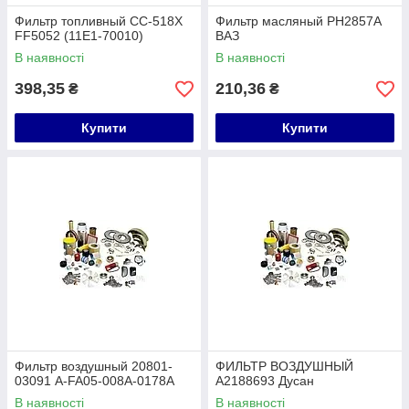
Фильтр топливный CC-518X
Фильтр масляный PH2857A
FF5052 (11E1-70010)
ВАЗ
В наявності
В наявності
398,35
210,36
₴
₴
Купити
Купити
Фильтр воздушный 20801-
ФИЛЬТР ВОЗДУШНЫЙ
03091 A-FA05-008A-0178A
A2188693 Дусан
В наявності
В наявності