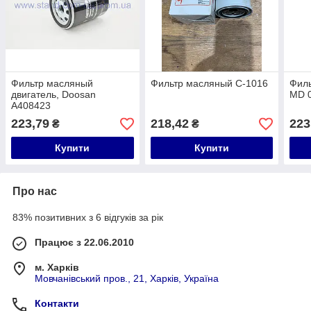
Фильтр масляный
Фильтр масляный С-1016
Фил
двигатель, Doosan
MD 
A408423
223,79
218,42
223
₴
₴
Купити
Купити
Про нас
83% позитивних з 6 відгуків за рік
Працює з 22.06.2010
м. Харків
Мовчанівський пров., 21, Харків, Україна
Контакти