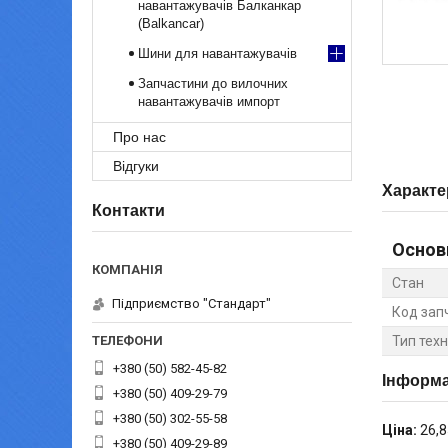
навантажувачів Балканкар
(Balkancar)
Шини для навантажувачів
Запчастини до вилочних
навантажувачів импорт
Про нас
Відгуки
Характе
Контакти
Основ
Стан
Підприємство "Стандарт"
Код зап
Тип техн
+380 (50) 582-45-82
Інформа
+380 (50) 409-29-79
+380 (50) 302-55-58
Ціна:
26,8
+380 (50) 409-29-89