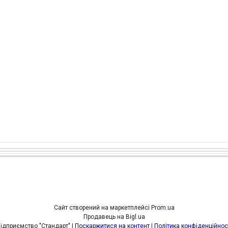
Сайт створений на маркетплейсі
Prom.ua
Продавець на Bigl.ua
Підприємство "Стандарт" |
Поскаржитися на контент
|
Політика конфіденційнос