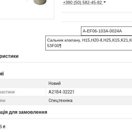
+380 (50) 582-45-82
A-EF06-103A-0024A
Сальник клапану, H15,H20-Ⅱ,H25,K15,K21,K
53F00¶
ристики
ні
Новий
частини
A21B4-32221
іки
Спецтехніка
ція для замовлення
5 ₴