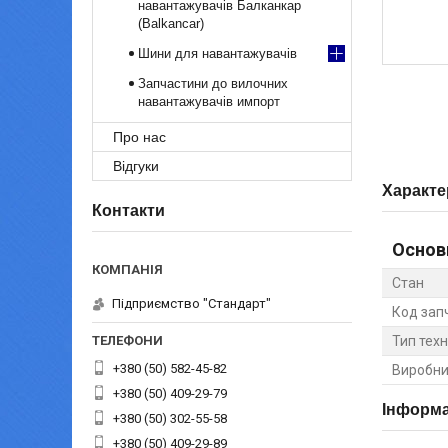
навантажувачів Балканкар
(Balkancar)
Шини для навантажувачів
Запчастини до вилочних
навантажувачів импорт
Про нас
Відгуки
Характе
Контакти
Основ
Стан
Підприємство "Стандарт"
Код зап
Тип техн
+380 (50) 582-45-82
Виробни
+380 (50) 409-29-79
Інформа
+380 (50) 302-55-58
+380 (50) 409-29-89