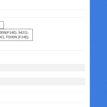
30N(F14E), 94211-
18C), FD30N (F14E).