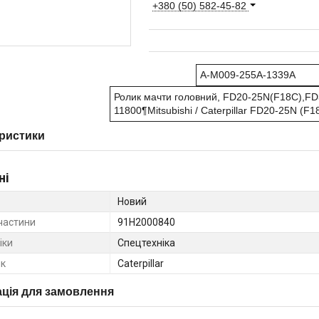
+380 (50) 582-45-82
A-M009-255A-1339A
Ролик мачти головний, FD20-25N(F18C),FD
11800¶Mitsubishi / Caterpillar FD20-25N (F
ристики
ні
Новий
частини
91H2000840
іки
Спецтехніка
к
Caterpillar
ція для замовлення