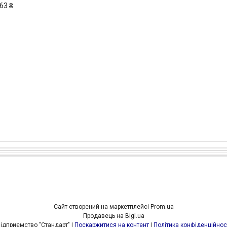
63 ₴
Сайт створений на маркетплейсі
Prom.ua
Продавець на Bigl.ua
Підприємство "Стандарт" |
Поскаржитися на контент
|
Політика конфіденційнос