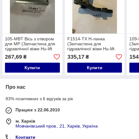
105-MBT Вісь з отвором
F1514-TX Н-ланка
109
для МР (Запчастина для
(Запчастина для
(Зап
гідравлічної візки Hu-lift
гідравлічної візки Hu-lift
гідра
HP-20, HP-25, HP-30, TX-
HP-20, HP-25, HP-30, TX-
HP-2
267,69
335,17
154
₴
₴
20, TX-25, TX-30)
20, TX-25, TX-30)
20, 
Купити
Купити
Про нас
83% позитивних з 6 відгуків за рік
Працює з 22.06.2010
м. Харків
Мовчанівський пров., 21, Харків, Україна
Контакти