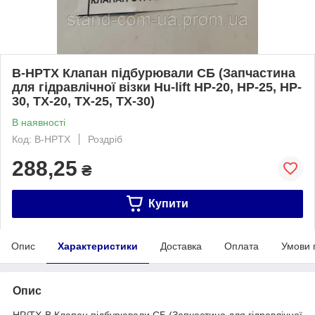
B-HPTX Клапан підбурювали СБ (Запчастина
для гідравлічної візки Hu-lift HP-20, HP-25, HP-
30, TX-20, TX-25, TX-30)
В наявності
Код: B-HPTX
Роздріб
288,25
₴
Купити
Опис
Характеристики
Доставка
Оплата
Умови 
Опис
HP/TX-B Клапан підбурювали СБ (Запчастина для гідравлічної