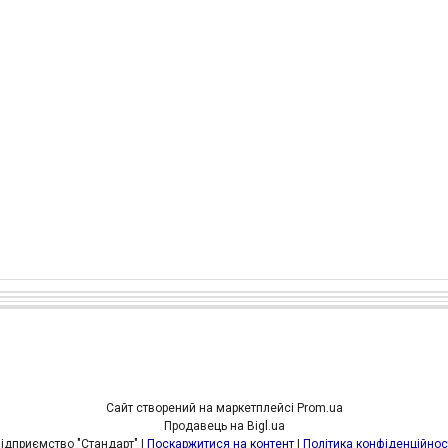
Сайт створений на маркетплейсі
Prom.ua
Продавець на Bigl.ua
Підприємство "Стандарт" |
Поскаржитися на контент
|
Політика конфіденційнос