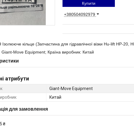
Купити
+380504092979
 Ізолююче кільце (Запчастина для гідравлічної візки Hu-lift HP-20, 
 Giant-Move Equipment; Країна виробник: Китай
ристики
ні атрибути
к
Giant-Move Equipment
виробник
Китай
ція для замовлення
5 ₴