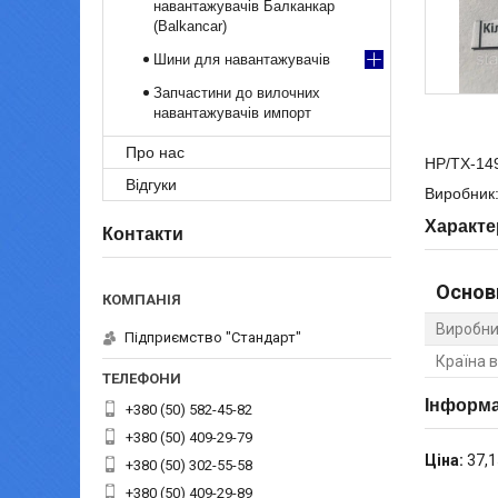
навантажувачів Балканкар
(Balkancar)
Шини для навантажувачів
Запчастини до вилочних
навантажувачів импорт
Про нас
HP/TX-149
Відгуки
Виробник:
Характе
Контакти
Основ
Виробни
Підприємство "Стандарт"
Країна 
Інформа
+380 (50) 582-45-82
+380 (50) 409-29-79
Ціна:
37,1
+380 (50) 302-55-58
+380 (50) 409-29-89