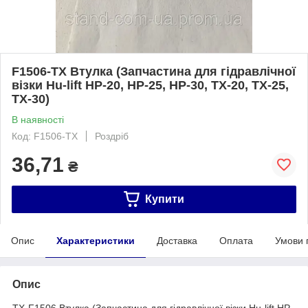
F1506-TX Втулка (Запчастина для гідравлічної
візки Hu-lift HP-20, HP-25, HP-30, TX-20, TX-25,
TX-30)
В наявності
Код: F1506-TX
Роздріб
36,71
₴
Купити
Опис
Характеристики
Доставка
Оплата
Умови 
Опис
TX-F1506 Втулка (Запчастина для гідравлічної візки Hu-lift HP-