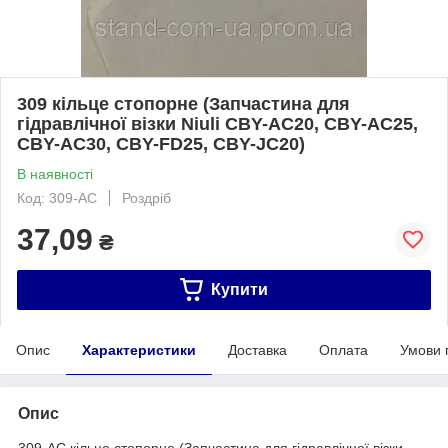
309 кільце стопорне (Запчастина для
гідравлічної візки Niuli CBY-AC20, CBY-AC25,
CBY-AC30, CBY-FD25, CBY-JC20)
В наявності
Код: 309-AC
Роздріб
37,09
₴
Купити
Опис
Характеристики
Доставка
Оплата
Умови 
Опис
309-AC кільце стопорне (Запчастина для гідравлічної візки