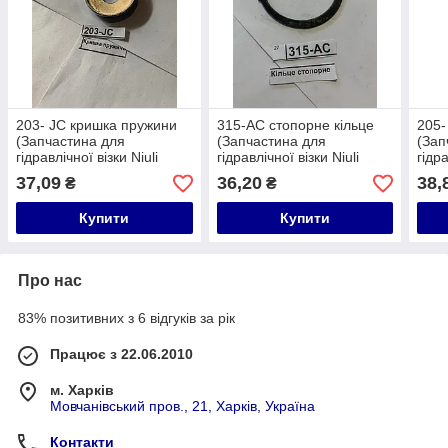
203- ЈС кришка пружини
315-AC стопорне кільце
205-
(Запчастина для
(Запчастина для
(Зап
гідравлічної візки Niuli
гідравлічної візки Niuli
гідра
CBY-AC20, CBY-AC25,
CBY-AC20, CBY-AC25,
CBY-
37,09
36,20
38,
₴
₴
CBY-AC30, CBY-FD25,
CBY-AC30, CBY-FD25,
CBY-
CBY-JC20)
CBY-JC20)
CBY
Купити
Купити
Про нас
83% позитивних з 6 відгуків за рік
Працює з 22.06.2010
м. Харків
Мовчанівський пров., 21, Харків, Україна
Контакти