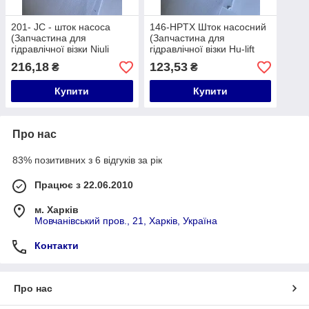
201- JC - шток насоса
146-HPTX Шток насосний
(Запчастина для
(Запчастина для
гідравлічної візки Niuli
гідравлічної візки Hu-lift
CBY-AC20, CBY-AC25,
HP-20, HP-25, HP-30, TX-
216,18
123,53
₴
₴
CBY-AC30, CBY-FD25,
20, TX-25, TX-30)
CBY-JC20)
Купити
Купити
Про нас
83% позитивних з 6 відгуків за рік
Працює з 22.06.2010
м. Харків
Мовчанівський пров., 21, Харків, Україна
Контакти
Про нас