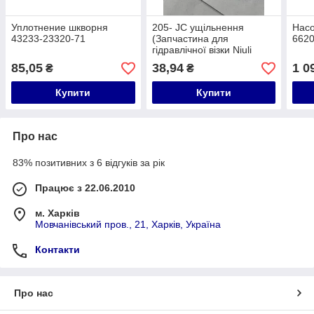
Уплотнение шкворня
205- JC ущільнення
Насо
43233-23320-71
(Запчастина для
662
гідравлічної візки Niuli
CBY-AC20, CBY-AC25,
85,05
38,94
1 0
₴
₴
CBY-AC30, CBY-FD25,
CBY-JC20)
Купити
Купити
Про нас
83% позитивних з 6 відгуків за рік
Працює з 22.06.2010
м. Харків
Мовчанівський пров., 21, Харків, Україна
Контакти
Про нас