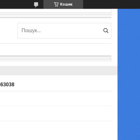
Кошик
363038