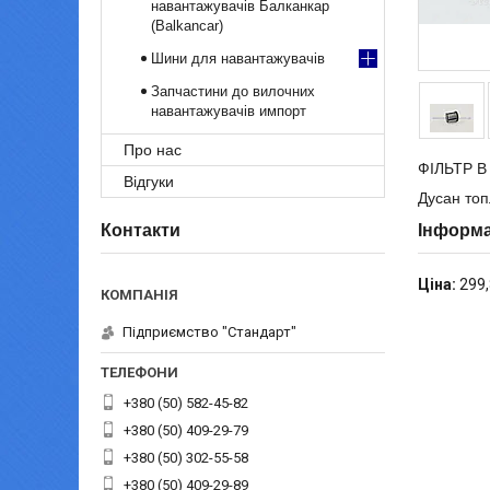
навантажувачів Балканкар
(Balkancar)
Шини для навантажувачів
Запчастини до вилочних
навантажувачів импорт
Про нас
ФІЛЬТР В
Відгуки
Дусан то
Контакти
Інформа
Ціна:
299,
Підприємство "Стандарт"
+380 (50) 582-45-82
+380 (50) 409-29-79
+380 (50) 302-55-58
+380 (50) 409-29-89