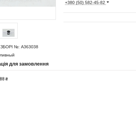
+380 (50) 582-45-82
 ЗБОРІ №: А363038
пливный
ція для замовлення
88 ₴