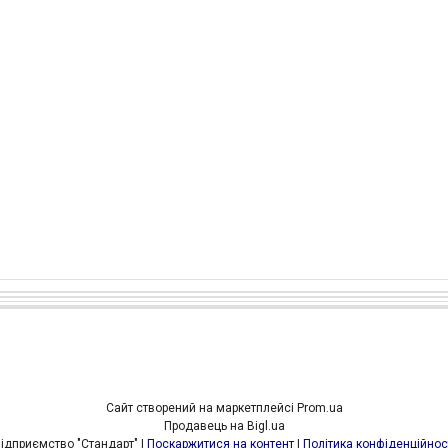
Сайт створений на маркетплейсі
Prom.ua
Продавець на Bigl.ua
Підприємство "Стандарт" |
Поскаржитися на контент
|
Політика конфіденційнос