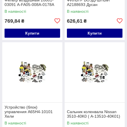
03091 A-FA05-008A-0178A
A2188693 Дусан
В наявності
В наявності
769,84
626,61
₴
₴
Купити
Купити
Устройство (блок)
управления A65H4-10101
Сальник коленвала Nissan
Хели
3510-40K0 ( A-13510-40K01)
В наявності
В наявності