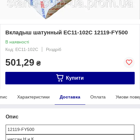
Вкладыш шатунный EC11-102C 12119-FY500
В наявності
Код: EC11-102C
Роздріб
501,29
₴
Купити
пис
Характеристики
Доставка
Оплата
Умови пове
Опис
12119-FY500
ниссан Н и К