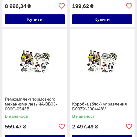
8 996,34
199,62
₴
₴
Купити
Купити
Ремкомплект тормозного
механизма левыйA-BB03-
Коробка (блок) управления
006C-0543B
D03ZX-2004/48V
В наявності
В наявності
559,47
2 497,49
₴
₴