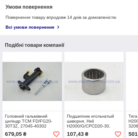
Умови повернення
Повернення товару впродовж 14 днів за домовленістю
Всі умови повернення
Подібні товари компанії
Головний гальмівний
Подшипник игольчатый
Тяга
циліндр TCM FD/FG20-
шкворня, Heli
H200
30T3Z, 27045-40302
H2000/G/CPCD20-30,
3208
CPD20-30, Z-943/32,
A21
679,05
107,43
501
₴
₴
Z943/32