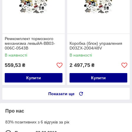
Ремкомплект тормозного
механизма левыйA-BB03-
Коробка (блок) управления
006C-0543B
D03ZX-2004/48V
В наявності
В наявності
559,53
2 497,75
₴
₴
Купити
Купити
Показати ще
Про нас
83% позитивних з 6 відгуків за рік