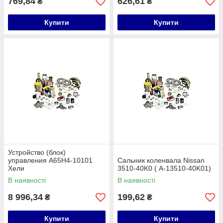
769,84
626,61
₴
₴
Купити
Купити
Устройство (блок)
управления A65H4-10101
Сальник коленвала Nissan
Хели
3510-40K0 ( A-13510-40K01)
В наявності
В наявності
8 996,34
199,62
₴
₴
Купити
Купити