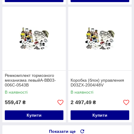
Ремкомплект тормозного
механизма левыйA-BB03-
Коробка (блок) управления
006C-0543B
D03ZX-2004/48V
В наявності
В наявності
559,47
2 497,49
₴
₴
Купити
Купити
Показати ще