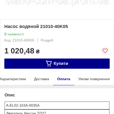
Насос водяной 21010-40K05
В наявності
Код: 21010-40K05
Роздріб
1 020,48
₴
Купити
Характеристики
Доставка
Оплата
Умови повернення
Опис
A-EL02-163A-0035A
Двигатель Ниссан TD27