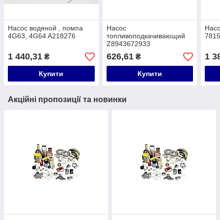
Насос водяной , помпа
Насос
Насо
4G63, 4G64 A218276
топливоподкачивающий
7815
Z8943672933
1 440,31
626,61
1 3
₴
₴
Купити
Купити
Акційні пропозиції та новинки