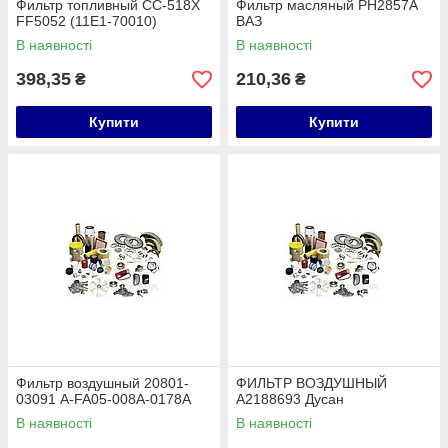
Фильтр топливный CC-518X
Фильтр масляный PH2857A
FF5052 (11E1-70010)
ВАЗ
В наявності
В наявності
398,35
210,36
₴
₴
Купити
Купити
Фильтр воздушный 20801-
ФИЛЬТР ВОЗДУШНЫЙ
03091 A-FA05-008A-0178A
A2188693 Дусан
В наявності
В наявності