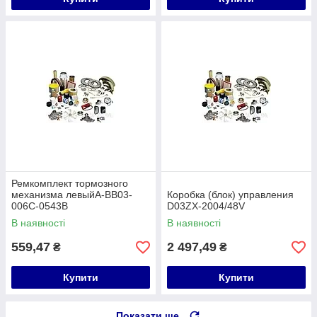
Ремкомплект тормозного
механизма левыйA-BB03-
Коробка (блок) управления
006C-0543B
D03ZX-2004/48V
В наявності
В наявності
559,47
2 497,49
₴
₴
Купити
Купити
Показати ще