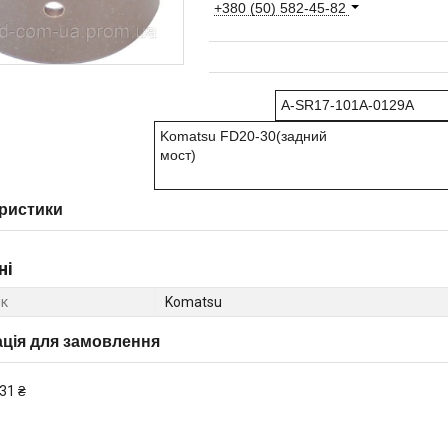
+380 (50) 582-45-82
A-SR17-101A-0129A
Komatsu FD20-30(задний
мос
ристики
ні
к
Komatsu
ція для замовлення
31 ₴