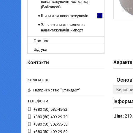
навантажувачів Балканкар
(Balkancar)
Шини для навантажувачів
Запчастини до вилочних
навантажувачів импорт
Про нас
Відгуки
Характе
Контакти
Основ
Виробни
Підприємство "Стандарт"
Інформа
+380 (50) 582-45-82
Ціна:
219,
+380 (50) 409-29-79
+380 (50) 302-55-58
+380 (50) 409-29-89