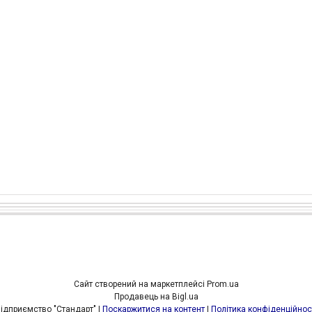
Сайт створений на маркетплейсі
Prom.ua
Продавець на Bigl.ua
Підприємство "Стандарт" |
Поскаржитися на контент
|
Політика конфіденційнос