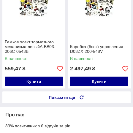
Ремкомплект тормозного
механизма левыйA-BB03-
Коробка (блок) управления
006C-0543B
D03ZX-2004/48V
В наявності
В наявності
559,47
2 497,49
₴
₴
Купити
Купити
Показати ще
Про нас
83% позитивних з 6 відгуків за рік