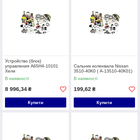
Устройство (блок)
управления A65H4-10101
Сальник коленвала Nissan
Хели
3510-40K0 ( A-13510-40K01)
В наявності
В наявності
8 996,34
199,62
₴
₴
Купити
Купити