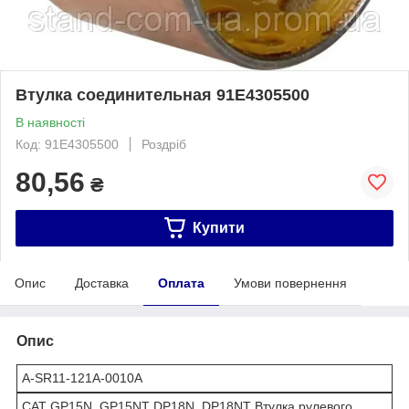
Втулка соединительная 91E4305500
В наявності
Код: 91E4305500
Роздріб
80,56
₴
Купити
Опис
Доставка
Оплата
Умови повернення
Опис
A-SR11-121A-0010A
СAT GP15N, GP15NT DP18N, DP18NT Втулка рулевого