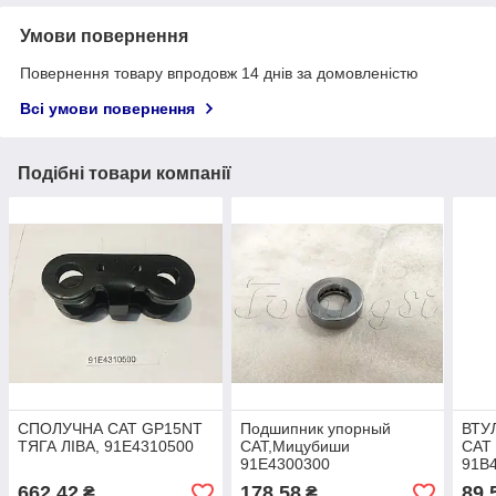
Умови повернення
Повернення товару впродовж 14 днів за домовленістю
Всі умови повернення
Подібні товари компанії
СПОЛУЧНА CAT GP15NT
Подшипник упорный
ВТУЛ
ТЯГА ЛІВА, 91E4310500
САТ,Мицубиши
САТ
91E4300300
91B
662,42
178,58
89,
₴
₴