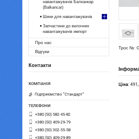
навантажувачів Балканкар
(Balkancar)
Шини для навантажувачів
Запчастини до вилочних
навантажувачів импорт
Про нас
Трос №: 
Відгуки
Контакти
Інформа
Ціна:
491,
Підприємство "Стандарт"
+380 (50) 582-45-82
+380 (50) 409-29-79
+380 (50) 302-55-58
+380 (50) 409-29-89