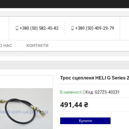
+380 (50) 582-45-82
+380 (50) 409-29-79
О НАС
КОНТАКТИ
Трос сцепленя HELI G Series 
В наявності
Код:
G27Z5-40231
491,44 ₴
Купити