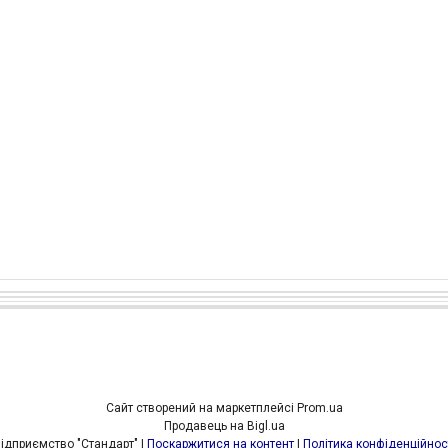
Сайт створений на маркетплейсі
Prom.ua
Продавець на Bigl.ua
Підприємство "Стандарт" |
Поскаржитися на контент
|
Політика конфіденційнос