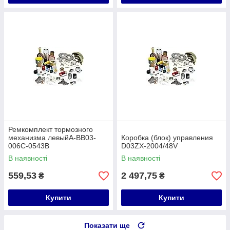
Ремкомплект тормозного
механизма левыйA-BB03-
Коробка (блок) управления
006C-0543B
D03ZX-2004/48V
В наявності
В наявності
559,53
2 497,75
₴
₴
Купити
Купити
Показати ще