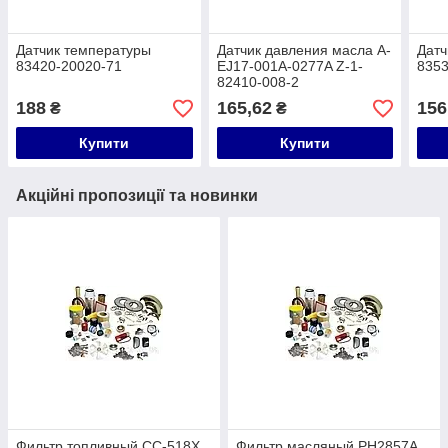
Датчик температуры
Датчик давления масла A-
Датч
83420-20020-71
EJ17-001A-0277A Z-1-
8353
82410-008-2
188
165,62
156
₴
₴
Купити
Купити
Акційні пропозиції та новинки
Фильтр топливный CC-518X
Фильтр масляный PH2857A