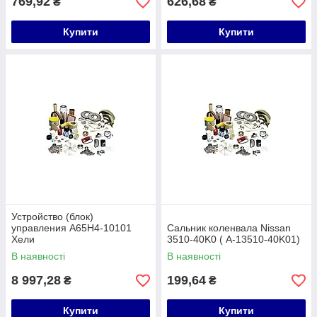
769,92
626,68
₴
₴
Купити
Купити
Устройство (блок)
управления A65H4-10101
Сальник коленвала Nissan
Хели
3510-40K0 ( A-13510-40K01)
В наявності
В наявності
8 997,28
199,64
₴
₴
Купити
Купити