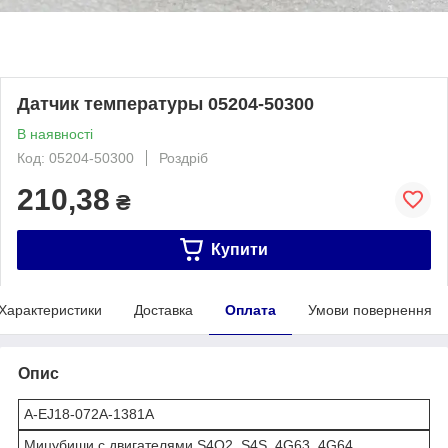
Датчик температуры 05204-50300
В наявності
Код: 05204-50300
Роздріб
210,38
₴
Купити
Характеристики
Доставка
Оплата
Умови повернення
Опис
A-EJ18-072A-1381A
Мицубиши с двигателями S4Q2, S4S, 4G63, 4G64