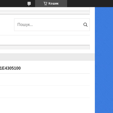
Кошик
1E4305100