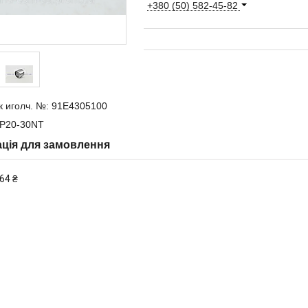
+380 (50) 582-45-82
к иголч. №: 91E4305100
P20-30NT
ція для замовлення
64 ₴