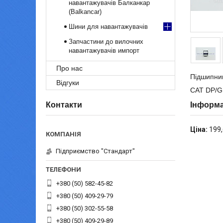
навантажувачів Балканкар
(Balkancar)
Шини для навантажувачів
Запчастини до вилочних
навантажувачів импорт
Про нас
Підшипни
Відгуки
САТ DP/G
Контакти
Інформа
Ціна:
199,
Підприємство "Стандарт"
+380 (50) 582-45-82
+380 (50) 409-29-79
+380 (50) 302-55-58
+380 (50) 409-29-89