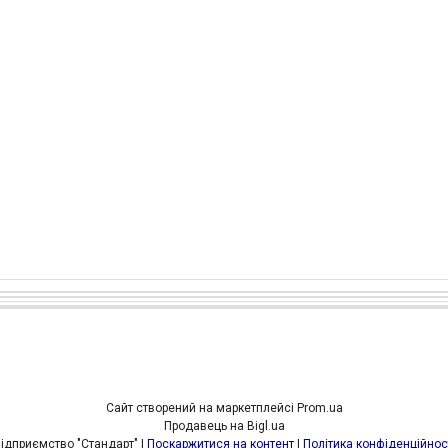
Сайт створений на маркетплейсі
Prom.ua
Продавець на Bigl.ua
Підприємство "Стандарт" |
Поскаржитися на контент
|
Політика конфіденційнос