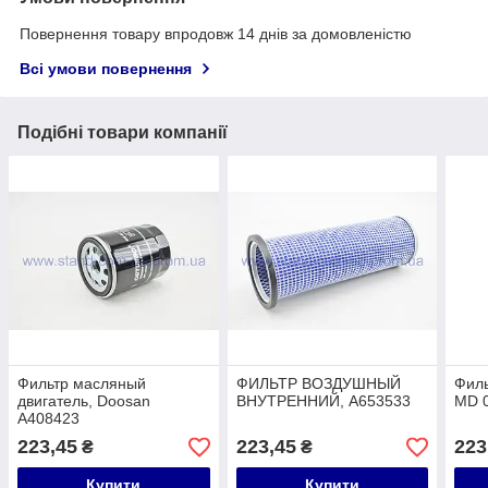
Повернення товару впродовж 14 днів за домовленістю
Всі умови повернення
Подібні товари компанії
Фильтр масляный
ФИЛЬТР ВОЗДУШНЫЙ
Фил
двигатель, Doosan
ВНУТРЕННИЙ, A653533
MD 
A408423
223,45
223,45
223
₴
₴
Купити
Купити