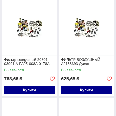
Фильтр воздушный 20801-
ФИЛЬТР ВОЗДУШНЫЙ
03091 A-FA05-008A-0178A
A2188693 Дусан
В наявності
В наявності
768,66
625,65
₴
₴
Купити
Купити