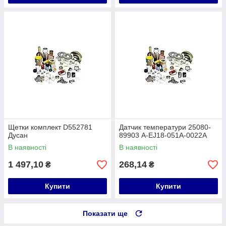
Щетки комплект D552781
Датчик температури 25080-
Дусан
89903 A-EJ18-051A-0022A
В наявності
В наявності
1 497,10
268,14
₴
₴
Купити
Купити
Показати ще