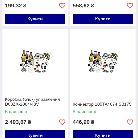
199,32
558,62
₴
₴
Купити
Купити
Коробка (блок) управления
D03ZX-2004/48V
Коннектор 105TA4674 SB175
В наявності
В наявності
2 493,67
446,90
₴
₴
Купити
Купити