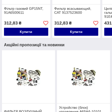
Фільтр газовий GP15NT,
Фильтр всасывающий,
Цилі
91A6500611
CAT 9137523600
галь
91E
312,83
312,83
431
₴
₴
Купити
Купити
Акційні пропозиції та новинки
Устройство (блок)
ФИЛЬТР ВОЗДУШНЫЙ
управления A65H4-10101