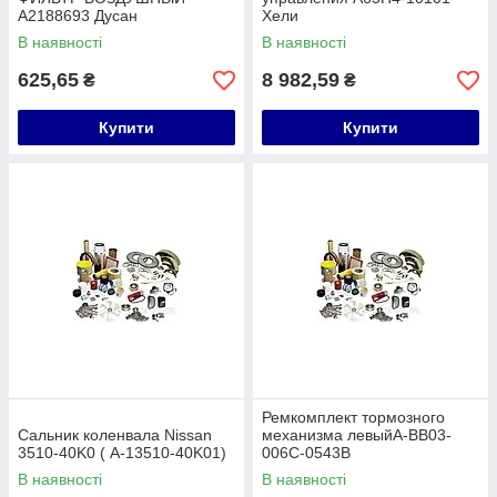
A2188693 Дусан
Хели
В наявності
В наявності
625,65
8 982,59
₴
₴
Купити
Купити
Ремкомплект тормозного
Сальник коленвала Nissan
механизма левыйA-BB03-
3510-40K0 ( A-13510-40K01)
006C-0543B
В наявності
В наявності