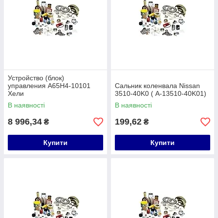
Устройство (блок)
управления A65H4-10101
Сальник коленвала Nissan
Хели
3510-40K0 ( A-13510-40K01)
В наявності
В наявності
8 996,34
199,62
₴
₴
Купити
Купити