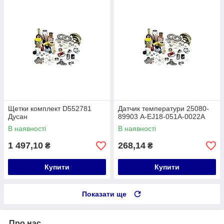
Щетки комплект D552781
Датчик температури 25080-
Дусан
89903 A-EJ18-051A-0022A
В наявності
В наявності
1 497,10
268,14
₴
₴
Купити
Купити
Показати ще
Про нас