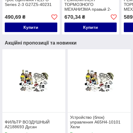
Series 2-3 G27Z5-40231
ТОРМОЗНОГО
ТОР
МЕХАНИЗМА правый 2-
МЕХ
2,5 A-BB03-005B-0543A
A-B
490,69
670,34
589
₴
₴
Купити
Купити
Акційні пропозиції та новинки
Устройство (блок)
ФИЛЬТР ВОЗДУШНЫЙ
управления A65H4-10101
A2188693 Дусан
Хели