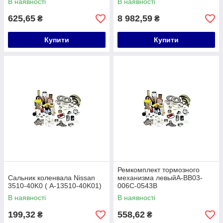
В наявності
В наявності
625,65
8 982,59
₴
₴
Купити
Купити
Ремкомплект тормозного
Сальник коленвала Nissan
механизма левыйA-BB03-
3510-40K0 ( A-13510-40K01)
006C-0543B
В наявності
В наявності
199,32
558,62
₴
₴