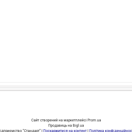
Сайт створений на маркетплейсі
Prom.ua
Продавець на Bigl.ua
Підприємство "Стандарт" |
Поскаржитися на контент
|
Політика конфіденційнос