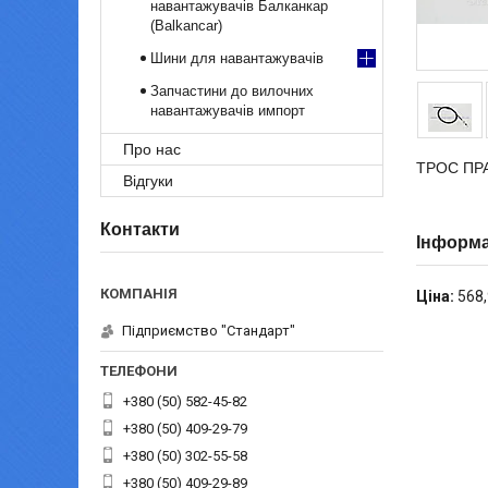
навантажувачів Балканкар
(Balkancar)
Шини для навантажувачів
Запчастини до вилочних
навантажувачів импорт
Про нас
ТРОС ПРА
Відгуки
Контакти
Інформа
Ціна:
568,
Підприємство "Стандарт"
+380 (50) 582-45-82
+380 (50) 409-29-79
+380 (50) 302-55-58
+380 (50) 409-29-89