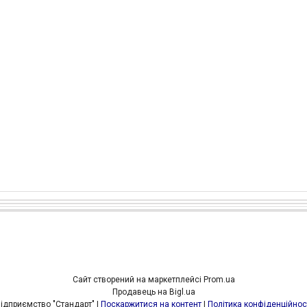
Сайт створений на маркетплейсі
Prom.ua
Продавець на Bigl.ua
Підприємство "Стандарт" |
Поскаржитися на контент
|
Політика конфіденційнос