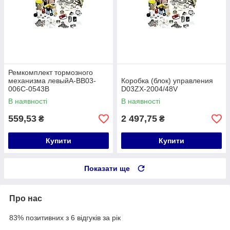
Ремкомплект тормозного
механизма левыйA-BB03-
Коробка (блок) управления
006C-0543B
D03ZX-2004/48V
В наявності
В наявності
559,53
2 497,75
₴
₴
Купити
Купити
Показати ще
Про нас
83% позитивних з 6 відгуків за рік