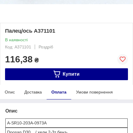
Палец/ось A371101
В наявності
Код: A371101
Роздріб
116,38
₴
Купити
Опис
Доставка
Оплата
Умови повернення
Опис
A-SR10-203A-0973A
Doosan D30 / хели 2-3т бенз-