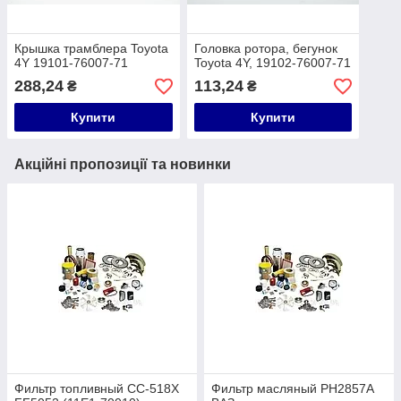
Крышка трамблера Toyota
Головка ротора, бегунок
4Y 19101-76007-71
Toyota 4Y, 19102-76007-71
288,24
113,24
₴
₴
Купити
Купити
Акційні пропозиції та новинки
Фильтр топливный CC-518X
Фильтр масляный PH2857A