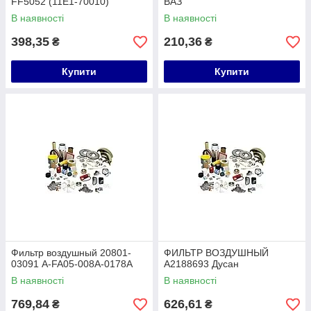
FF5052 (11E1-70010)
ВАЗ
В наявності
В наявності
398,35
210,36
₴
₴
Купити
Купити
Фильтр воздушный 20801-
ФИЛЬТР ВОЗДУШНЫЙ
03091 A-FA05-008A-0178A
A2188693 Дусан
В наявності
В наявності
769,84
626,61
₴
₴