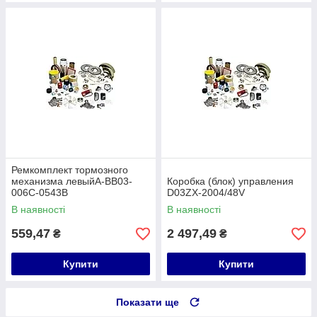
Ремкомплект тормозного
механизма левыйA-BB03-
Коробка (блок) управления
006C-0543B
D03ZX-2004/48V
В наявності
В наявності
559,47
2 497,49
₴
₴
Купити
Купити
Показати ще