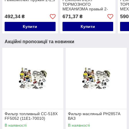
ТОРМОЗНОГО
ТОР
МЕХАНИЗМА правый 2-
МЕХ
2,5 A-BB03-005B-0543A
3,5 
492,34
671,37
590
₴
₴
Купити
Купити
Акційні пропозиції та новинки
Фильтр топливный CC-518X
Фильтр масляный PH2857A
FF5052 (11E1-70010)
ВАЗ
В наявності
В наявності