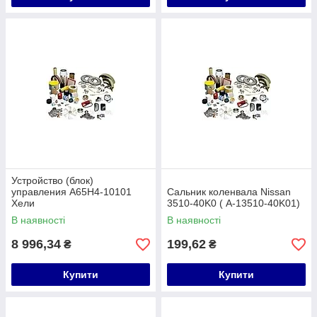
Устройство (блок)
управления A65H4-10101
Сальник коленвала Nissan
Хели
3510-40K0 ( A-13510-40K01)
В наявності
В наявності
8 996,34
199,62
₴
₴
Купити
Купити