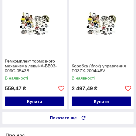
Ремкомплект тормозного
механизма левыйA-BB03-
Коробка (блок) управления
006C-0543B
D03ZX-2004/48V
В наявності
В наявності
559,47
2 497,49
₴
₴
Купити
Купити
Показати ще
Про нас