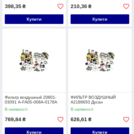
398,35
210,36
₴
₴
Купити
Купити
Фильтр воздушный 20801-
ФИЛЬТР ВОЗДУШНЫЙ
03091 A-FA05-008A-0178A
A2188693 Дусан
В наявності
В наявності
769,84
626,61
₴
₴
Купити
Купити