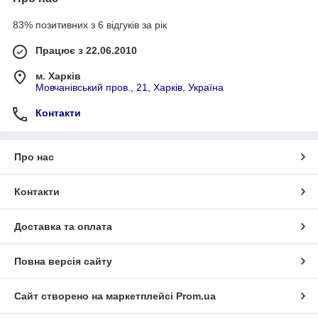
навантажувачів та іншої техніки.
Чому HELI?
83% позитивних з 6 відгуків за рік
Працює з 22.06.2010
Компанія Heli виставляє досить високу планку якості техніки в
поєднанні з вигідною вартістю. На підставі багаторічного
м. Харків
досвіду продажів, ми вважаємо, що ця техніка має ідеальне
Мовчанівський пров., 21, Харків, Україна
поєднання ціни та якості. Більше 1000 підприємств на Україні
вже оцінили це. Компанія Heli-найбільше підприємство Китаю
Контакти
(державне) з виробництва вантажної техніки. Уряд КНР дбає
про високий імідж своєї компанії, продукція якої
представлена у всіх куточках світу.
Про нас
Контакти
Доставка та оплата
Повна версія сайту
Сайт створено на маркетплейсі
Prom.ua