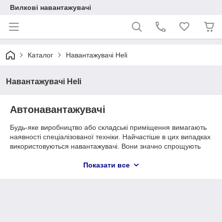
Вилкові навантажувачі
Каталог
Навантажувачі Heli
Навантажувачі Heli
Автонавантажувачі
Будь-яке виробництво або складські приміщення вимагають
наявності спеціалізованої техніки. Найчастіше в цих випадках
використовуються навантажувачі. Вони значно спрощують
процес навантаження і переміщення вантажу будь-якого
призначення. Одна з найкращих компаній світу з
Показати все
виробництва вантажної техніки - Heli. На сьогодні цей
китайський виробник (входить в десятку найсильніших
компаній світу) впевнено підвищує свій рейтинг кращих
світових виробників спеціалізованої техніки.
Електронавантажувачі