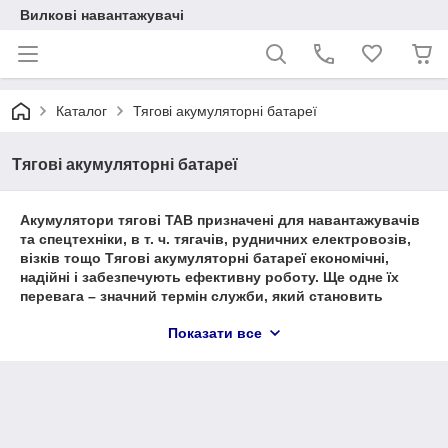
Вилкові навантажувачі
Каталог
Тягові акумуляторні батареї
Тягові акумуляторні батареї
Акумулятори тягові ТАВ призначені для навантажувачів
та спецтехніки, в т. ч. тягачів, рудничних електровозів,
візків тощо Тягові акумуляторні батареї економічні,
надійні і забезпечують ефективну роботу. Ще одне їх
перевага – значний термін служби, який становить
понад 1600 циклів (у середньому це близько 4-5 років
Показати все
використання).
10 АРГУМЕНТІВ НА КОРИСТЬ ВИБОРУ АКУМУЛЯТОРНИХ
БАТАРЕЙ ТАВ:
1.
За 11 років нами реалізовано більше 4000 батарей ТАВ.
2.
За ці роки не надійшло жодної рекламації, що говорить про
найвищу якість батарей.