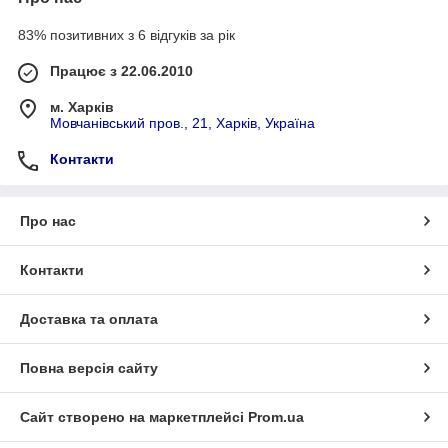
невеликий витрата води
83% позитивних з 6 відгуків за рік
простота в обслуговуванні
Працює з 22.06.2010
досить швидка зарядка
Серед продукції
Заводу ТАВ
– акумуляторні батареї самого
м. Харків
різного напруги, розмірів і ємності. Акумулятори тягові
Мовчанівський пров., 21, Харків, Україна
підходять для всіх типів електротранспорту, а також
підйомно-транспортних пристроїв. Виробництво ведеться
Контакти
згідно стандартам DIN (PzS) (Німеччина) і BS (PzB)
(Великобританія).
Завантажити буклет
Про нас
Тягові акумуляторні батареї -
Акумуляторні батареї ТАВ типу PzS і PzB застосовуються
також на такому обладнанні як навантажувачі, тягачі,
Контакти
шахтовые локомотиви, транспортери. Приклад їх вживаності
для болгарського обладнання «Балканкар» наведено в
Доставка та оплата
таблиці:
Повна версія сайту
Сайт створено на маркетплейсі
Prom.ua